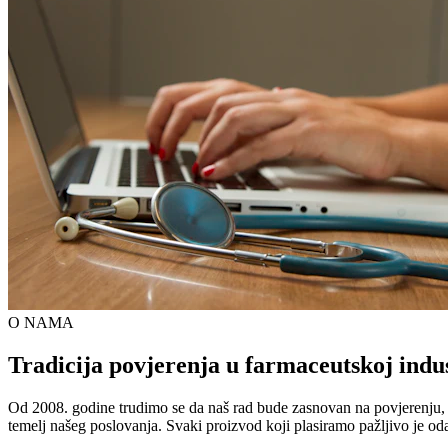
O NAMA
Tradicija povjerenja u farmaceutskoj indus
Od 2008. godine trudimo se da naš rad bude zasnovan na povjerenju, kva
temelj našeg poslovanja. Svaki proizvod koji plasiramo pažljivo je od