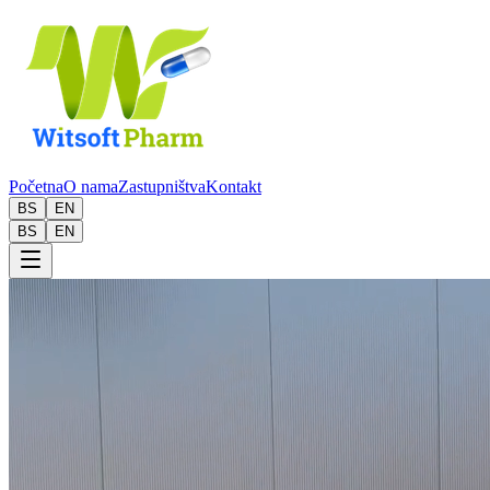
Početna
O nama
Zastupništva
Kontakt
BS
EN
BS
EN