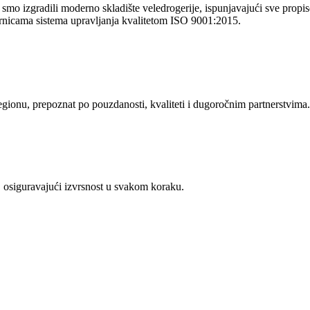
o izgradili moderno skladište veledrogerije, ispunjavajući sve propise 
rnicama sistema upravljanja kvalitetom ISO 9001:2015.
regionu, prepoznat po pouzdanosti, kvaliteti i dugoročnim partnerstvima.
 osiguravajući izvrsnost u svakom koraku.