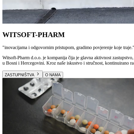
WITSOFT-PHARM
"
inovacijama i odgovornim pristupom, gradimo povjerenje koje traje.
Witsoft-Pharm d.o.o. je kompanija čija je glavna aktivnost zastupstvo, 
u Bosni i Hercegovini. Kroz naše iskustvo i stručnost, kontinuirano ra
ZASTUPNIŠTVA
O NAMA