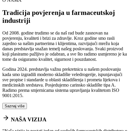
O NAMA
Tradicija povjerenja u farmaceutskoj
industriji
Od 2008. godine trudimo se da naš rad bude zasnovan na
povjerenju, kvaliteti i brizi za zdravlje. Kroz godine smo rasli
zajedno sa našim partnerima i klijentima, razvijajući mrežu koja
danas predstavlja snažan temelj našeg poslovanja. Svaki proizvod
koji plasiramo pažljivo je odabran, a sve što radimo usmjereno je ka
tome da osiguramo kvalitet, sigurnost i pouzdanost.
Godina 2024. predstavlja važnu prekretnicu u našem poslovanju
kada smo izgradili moderno skladište veledrogerije, ispunjavajući
sve propise i standarde u oblasti skladištenja i prometa lijekova i
medicinskih sredstava. Posjedujemo carinsko skladište tipa A.
Radimo prema smjernicama sistema upravljanja kvalitetom ISO
9001:2015.
Saznaj više
NAŠA VIZIJA
"
Naša vizija je postati jedan od vodećih farmaceutskih distributera u