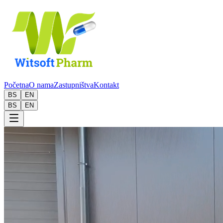
Početna
O nama
Zastupništva
Kontakt
BS
EN
BS
EN