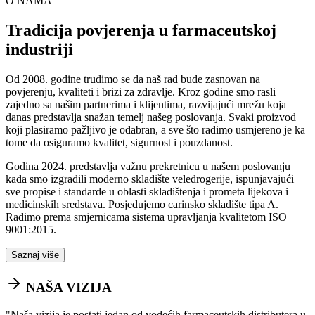
O NAMA
Tradicija povjerenja u farmaceutskoj
industriji
Od 2008. godine trudimo se da naš rad bude zasnovan na
povjerenju, kvaliteti i brizi za zdravlje. Kroz godine smo rasli
zajedno sa našim partnerima i klijentima, razvijajući mrežu koja
danas predstavlja snažan temelj našeg poslovanja. Svaki proizvod
koji plasiramo pažljivo je odabran, a sve što radimo usmjereno je ka
tome da osiguramo kvalitet, sigurnost i pouzdanost.
Godina 2024. predstavlja važnu prekretnicu u našem poslovanju
kada smo izgradili moderno skladište veledrogerije, ispunjavajući
sve propise i standarde u oblasti skladištenja i prometa lijekova i
medicinskih sredstava. Posjedujemo carinsko skladište tipa A.
Radimo prema smjernicama sistema upravljanja kvalitetom ISO
9001:2015.
Saznaj više
NAŠA VIZIJA
"
Naša vizija je postati jedan od vodećih farmaceutskih distributera u