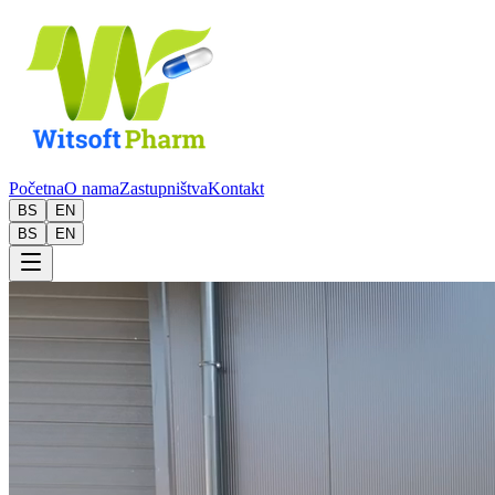
Početna
O nama
Zastupništva
Kontakt
BS
EN
BS
EN