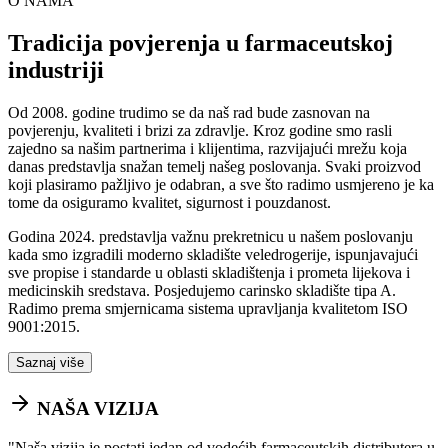
O NAMA
Tradicija povjerenja u farmaceutskoj
industriji
Od 2008. godine trudimo se da naš rad bude zasnovan na
povjerenju, kvaliteti i brizi za zdravlje. Kroz godine smo rasli
zajedno sa našim partnerima i klijentima, razvijajući mrežu koja
danas predstavlja snažan temelj našeg poslovanja. Svaki proizvod
koji plasiramo pažljivo je odabran, a sve što radimo usmjereno je ka
tome da osiguramo kvalitet, sigurnost i pouzdanost.
Godina 2024. predstavlja važnu prekretnicu u našem poslovanju
kada smo izgradili moderno skladište veledrogerije, ispunjavajući
sve propise i standarde u oblasti skladištenja i prometa lijekova i
medicinskih sredstava. Posjedujemo carinsko skladište tipa A.
Radimo prema smjernicama sistema upravljanja kvalitetom ISO
9001:2015.
Saznaj više
NAŠA VIZIJA
"
Naša vizija je postati jedan od vodećih farmaceutskih distributera u