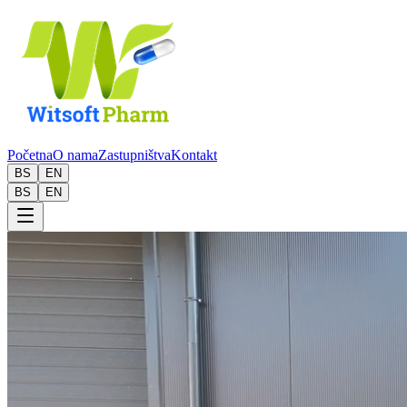
Početna
O nama
Zastupništva
Kontakt
BS
EN
BS
EN