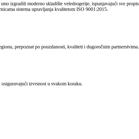
o izgradili moderno skladište veledrogerije, ispunjavajući sve propise 
rnicama sistema upravljanja kvalitetom ISO 9001:2015.
regionu, prepoznat po pouzdanosti, kvaliteti i dugoročnim partnerstvima.
 osiguravajući izvrsnost u svakom koraku.