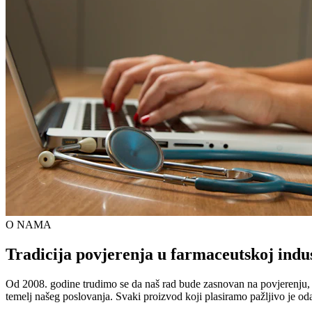
O NAMA
Tradicija povjerenja u farmaceutskoj indus
Od 2008. godine trudimo se da naš rad bude zasnovan na povjerenju, kva
temelj našeg poslovanja. Svaki proizvod koji plasiramo pažljivo je od