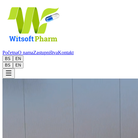
Početna
O nama
Zastupništva
Kontakt
BS
EN
BS
EN