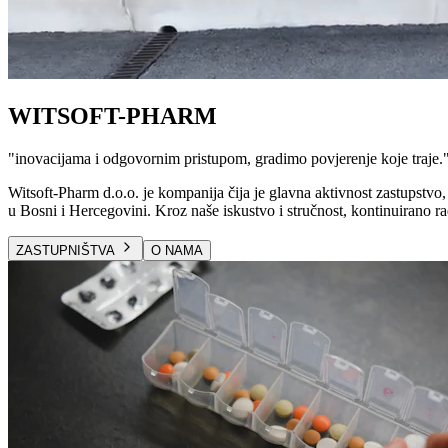
WITSOFT-PHARM
"
inovacijama i odgovornim pristupom, gradimo povjerenje koje traje.
Witsoft-Pharm d.o.o. je kompanija čija je glavna aktivnost zastupstvo, 
u Bosni i Hercegovini. Kroz naše iskustvo i stručnost, kontinuirano ra
ZASTUPNIŠTVA
O NAMA