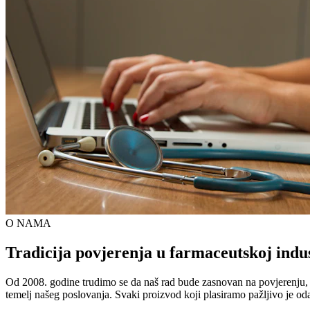
O NAMA
Tradicija povjerenja u farmaceutskoj indus
Od 2008. godine trudimo se da naš rad bude zasnovan na povjerenju, kva
temelj našeg poslovanja. Svaki proizvod koji plasiramo pažljivo je od