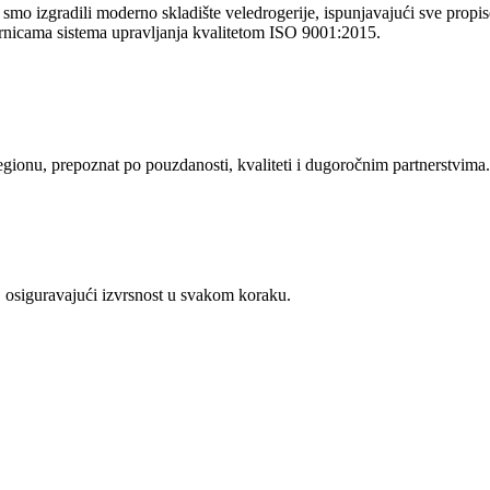
o izgradili moderno skladište veledrogerije, ispunjavajući sve propise 
rnicama sistema upravljanja kvalitetom ISO 9001:2015.
regionu, prepoznat po pouzdanosti, kvaliteti i dugoročnim partnerstvima.
 osiguravajući izvrsnost u svakom koraku.