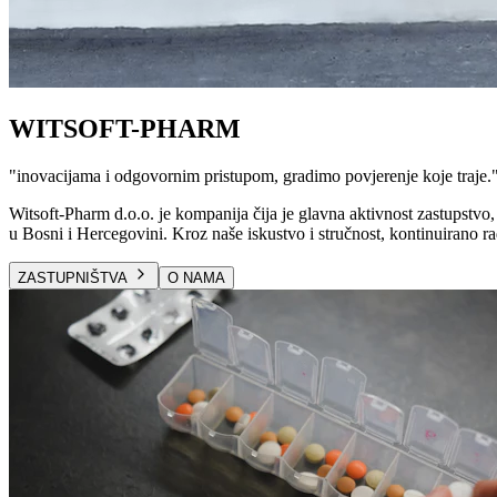
WITSOFT-PHARM
"
inovacijama i odgovornim pristupom, gradimo povjerenje koje traje.
Witsoft-Pharm d.o.o. je kompanija čija je glavna aktivnost zastupstvo, 
u Bosni i Hercegovini. Kroz naše iskustvo i stručnost, kontinuirano ra
ZASTUPNIŠTVA
O NAMA