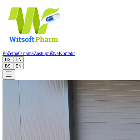
Početna
O nama
Zastupništva
Kontakt
BS
EN
BS
EN