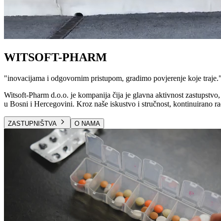
WITSOFT-PHARM
"
inovacijama i odgovornim pristupom, gradimo povjerenje koje traje.
Witsoft-Pharm d.o.o. je kompanija čija je glavna aktivnost zastupstvo, 
u Bosni i Hercegovini. Kroz naše iskustvo i stručnost, kontinuirano ra
ZASTUPNIŠTVA
O NAMA