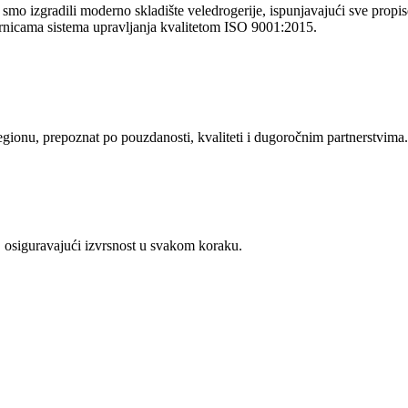
o izgradili moderno skladište veledrogerije, ispunjavajući sve propise 
rnicama sistema upravljanja kvalitetom ISO 9001:2015.
regionu, prepoznat po pouzdanosti, kvaliteti i dugoročnim partnerstvima.
 osiguravajući izvrsnost u svakom koraku.