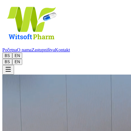
Početna
O nama
Zastupništva
Kontakt
BS
EN
BS
EN