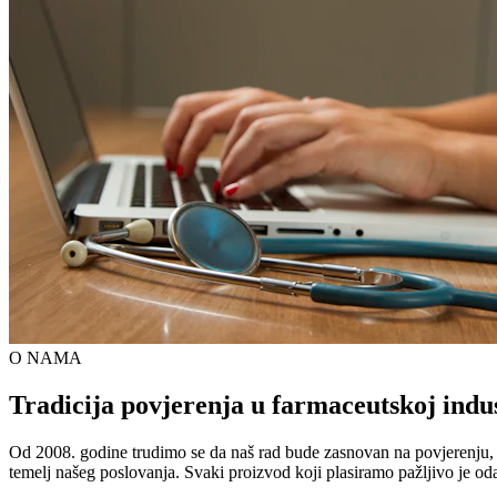
O NAMA
Tradicija povjerenja u farmaceutskoj indus
Od 2008. godine trudimo se da naš rad bude zasnovan na povjerenju, kva
temelj našeg poslovanja. Svaki proizvod koji plasiramo pažljivo je od