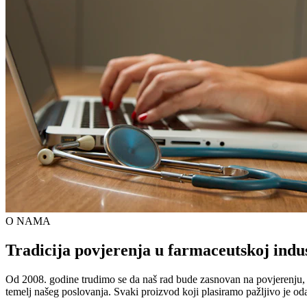
O NAMA
Tradicija povjerenja u farmaceutskoj indus
Od 2008. godine trudimo se da naš rad bude zasnovan na povjerenju, kva
temelj našeg poslovanja. Svaki proizvod koji plasiramo pažljivo je od