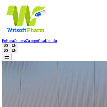
Početna
O nama
Zastupništva
Kontakt
BS
EN
BS
EN