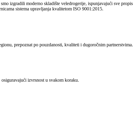
o izgradili moderno skladište veledrogerije, ispunjavajući sve propise 
rnicama sistema upravljanja kvalitetom ISO 9001:2015.
regionu, prepoznat po pouzdanosti, kvaliteti i dugoročnim partnerstvima.
 osiguravajući izvrsnost u svakom koraku.