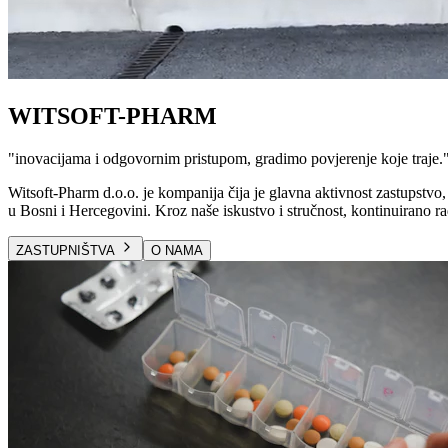
WITSOFT-PHARM
"
inovacijama i odgovornim pristupom, gradimo povjerenje koje traje.
Witsoft-Pharm d.o.o. je kompanija čija je glavna aktivnost zastupstvo, 
u Bosni i Hercegovini. Kroz naše iskustvo i stručnost, kontinuirano ra
ZASTUPNIŠTVA
O NAMA