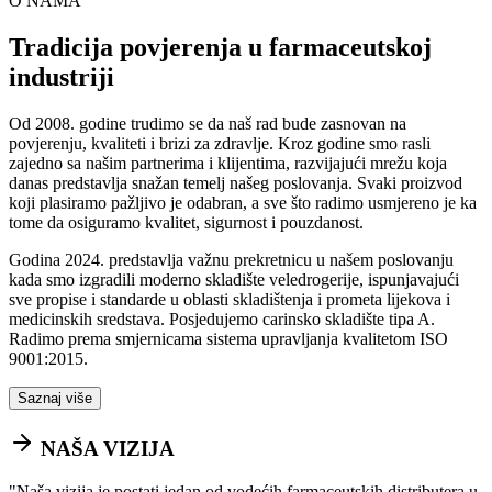
O NAMA
Tradicija povjerenja u farmaceutskoj
industriji
Od 2008. godine trudimo se da naš rad bude zasnovan na
povjerenju, kvaliteti i brizi za zdravlje. Kroz godine smo rasli
zajedno sa našim partnerima i klijentima, razvijajući mrežu koja
danas predstavlja snažan temelj našeg poslovanja. Svaki proizvod
koji plasiramo pažljivo je odabran, a sve što radimo usmjereno je ka
tome da osiguramo kvalitet, sigurnost i pouzdanost.
Godina 2024. predstavlja važnu prekretnicu u našem poslovanju
kada smo izgradili moderno skladište veledrogerije, ispunjavajući
sve propise i standarde u oblasti skladištenja i prometa lijekova i
medicinskih sredstava. Posjedujemo carinsko skladište tipa A.
Radimo prema smjernicama sistema upravljanja kvalitetom ISO
9001:2015.
Saznaj više
NAŠA VIZIJA
"
Naša vizija je postati jedan od vodećih farmaceutskih distributera u