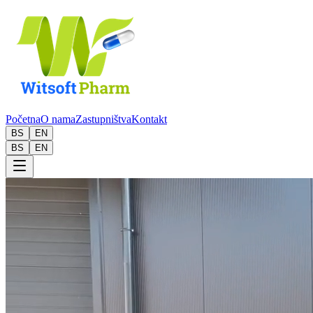
Početna
O nama
Zastupništva
Kontakt
BS
EN
BS
EN