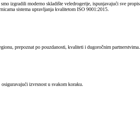
o izgradili moderno skladište veledrogerije, ispunjavajući sve propise 
rnicama sistema upravljanja kvalitetom ISO 9001:2015.
regionu, prepoznat po pouzdanosti, kvaliteti i dugoročnim partnerstvima.
 osiguravajući izvrsnost u svakom koraku.