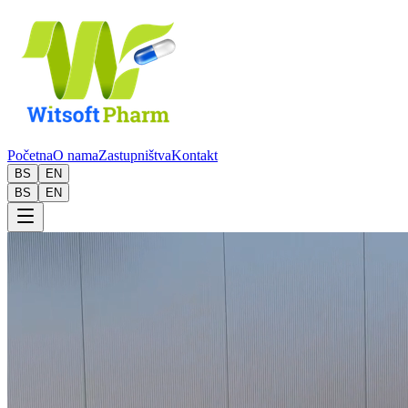
Početna
O nama
Zastupništva
Kontakt
BS
EN
BS
EN