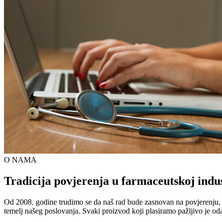
O NAMA
Tradicija povjerenja u farmaceutskoj indus
Od 2008. godine trudimo se da naš rad bude zasnovan na povjerenju, kva
temelj našeg poslovanja. Svaki proizvod koji plasiramo pažljivo je od