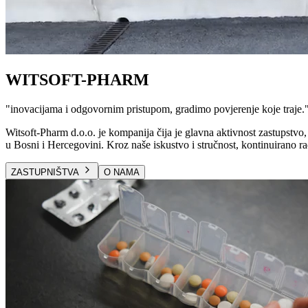
WITSOFT-PHARM
"
inovacijama i odgovornim pristupom, gradimo povjerenje koje traje.
Witsoft-Pharm d.o.o. je kompanija čija je glavna aktivnost zastupstvo, 
u Bosni i Hercegovini. Kroz naše iskustvo i stručnost, kontinuirano ra
ZASTUPNIŠTVA
O NAMA