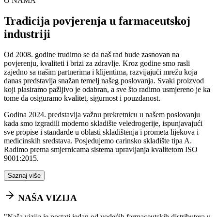
O NAMA
Tradicija povjerenja u farmaceutskoj
industriji
Od 2008. godine trudimo se da naš rad bude zasnovan na
povjerenju, kvaliteti i brizi za zdravlje. Kroz godine smo rasli
zajedno sa našim partnerima i klijentima, razvijajući mrežu koja
danas predstavlja snažan temelj našeg poslovanja. Svaki proizvod
koji plasiramo pažljivo je odabran, a sve što radimo usmjereno je ka
tome da osiguramo kvalitet, sigurnost i pouzdanost.
Godina 2024. predstavlja važnu prekretnicu u našem poslovanju
kada smo izgradili moderno skladište veledrogerije, ispunjavajući
sve propise i standarde u oblasti skladištenja i prometa lijekova i
medicinskih sredstava. Posjedujemo carinsko skladište tipa A.
Radimo prema smjernicama sistema upravljanja kvalitetom ISO
9001:2015.
Saznaj više
NAŠA VIZIJA
"
Naša vizija je postati jedan od vodećih farmaceutskih distributera u