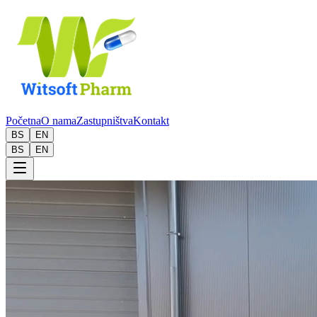
Početna
O nama
Zastupništva
Kontakt
BS
EN
BS
EN