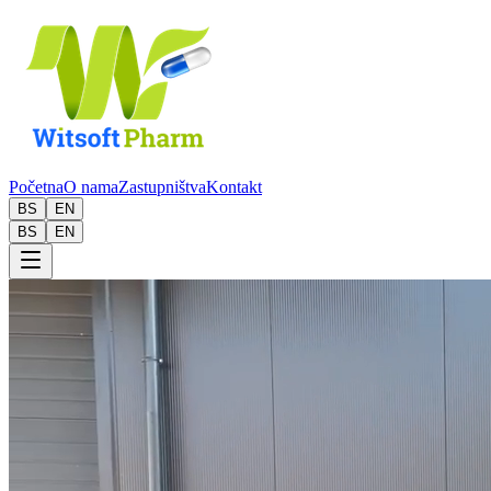
Početna
O nama
Zastupništva
Kontakt
BS
EN
BS
EN