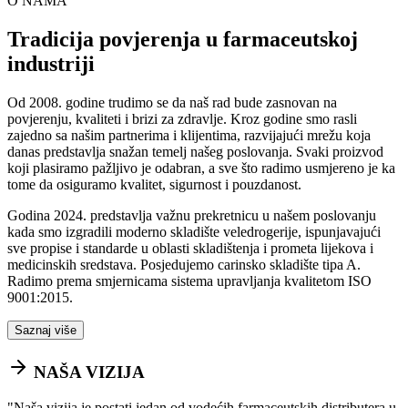
O NAMA
Tradicija povjerenja u farmaceutskoj
industriji
Od 2008. godine trudimo se da naš rad bude zasnovan na
povjerenju, kvaliteti i brizi za zdravlje. Kroz godine smo rasli
zajedno sa našim partnerima i klijentima, razvijajući mrežu koja
danas predstavlja snažan temelj našeg poslovanja. Svaki proizvod
koji plasiramo pažljivo je odabran, a sve što radimo usmjereno je ka
tome da osiguramo kvalitet, sigurnost i pouzdanost.
Godina 2024. predstavlja važnu prekretnicu u našem poslovanju
kada smo izgradili moderno skladište veledrogerije, ispunjavajući
sve propise i standarde u oblasti skladištenja i prometa lijekova i
medicinskih sredstava. Posjedujemo carinsko skladište tipa A.
Radimo prema smjernicama sistema upravljanja kvalitetom ISO
9001:2015.
Saznaj više
NAŠA VIZIJA
"
Naša vizija je postati jedan od vodećih farmaceutskih distributera u