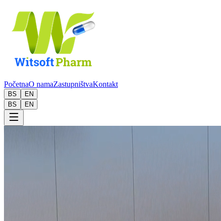
Početna
O nama
Zastupništva
Kontakt
BS
EN
BS
EN