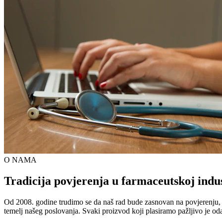
O NAMA
Tradicija povjerenja u farmaceutskoj indus
Od 2008. godine trudimo se da naš rad bude zasnovan na povjerenju, kva
temelj našeg poslovanja. Svaki proizvod koji plasiramo pažljivo je od