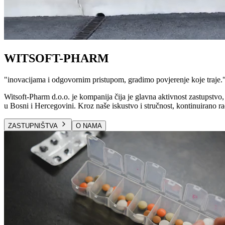
WITSOFT-PHARM
"
inovacijama i odgovornim pristupom, gradimo povjerenje koje traje.
Witsoft-Pharm d.o.o. je kompanija čija je glavna aktivnost zastupstvo, 
u Bosni i Hercegovini. Kroz naše iskustvo i stručnost, kontinuirano ra
ZASTUPNIŠTVA
O NAMA