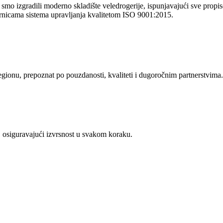
o izgradili moderno skladište veledrogerije, ispunjavajući sve propise 
rnicama sistema upravljanja kvalitetom ISO 9001:2015.
regionu, prepoznat po pouzdanosti, kvaliteti i dugoročnim partnerstvima.
 osiguravajući izvrsnost u svakom koraku.