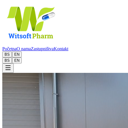
Početna
O nama
Zastupništva
Kontakt
BS
EN
BS
EN