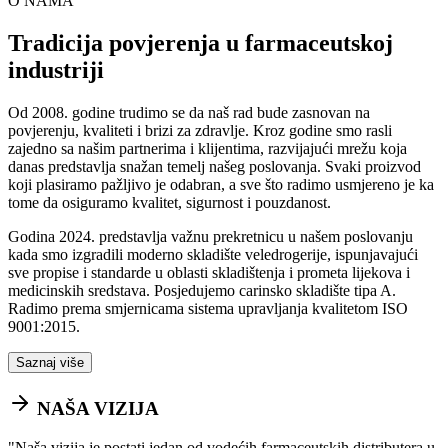
O NAMA
Tradicija povjerenja u farmaceutskoj
industriji
Od 2008. godine trudimo se da naš rad bude zasnovan na
povjerenju, kvaliteti i brizi za zdravlje. Kroz godine smo rasli
zajedno sa našim partnerima i klijentima, razvijajući mrežu koja
danas predstavlja snažan temelj našeg poslovanja. Svaki proizvod
koji plasiramo pažljivo je odabran, a sve što radimo usmjereno je ka
tome da osiguramo kvalitet, sigurnost i pouzdanost.
Godina 2024. predstavlja važnu prekretnicu u našem poslovanju
kada smo izgradili moderno skladište veledrogerije, ispunjavajući
sve propise i standarde u oblasti skladištenja i prometa lijekova i
medicinskih sredstava. Posjedujemo carinsko skladište tipa A.
Radimo prema smjernicama sistema upravljanja kvalitetom ISO
9001:2015.
Saznaj više
NAŠA VIZIJA
"
Naša vizija je postati jedan od vodećih farmaceutskih distributera u