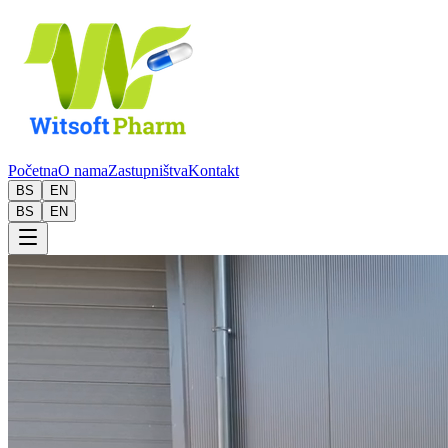
Početna
O nama
Zastupništva
Kontakt
BS
EN
BS
EN