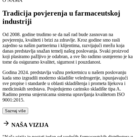
O NAMA
Tradicija povjerenja u farmaceutskoj
industriji
Od 2008. godine trudimo se da naš rad bude zasnovan na
povjerenju, kvaliteti i brizi za zdravlje. Kroz godine smo rasli
zajedno sa našim partnerima i klijentima, razvijajući mrežu koja
danas predstavlja snažan temelj našeg poslovanja. Svaki proizvod
koji plasiramo pažljivo je odabran, a sve što radimo usmjereno je ka
tome da osiguramo kvalitet, sigurnost i pouzdanost.
Godina 2024. predstavlja važnu prekretnicu u našem poslovanju
kada smo izgradili moderno skladište veledrogerije, ispunjavajući
sve propise i standarde u oblasti skladištenja i prometa lijekova i
medicinskih sredstava. Posjedujemo carinsko skladište tipa A.
Radimo prema smjernicama sistema upravljanja kvalitetom ISO
9001:2015.
Saznaj više
NAŠA VIZIJA
"
Naša vizija je postati jedan od vodećih farmaceutskih distributera u