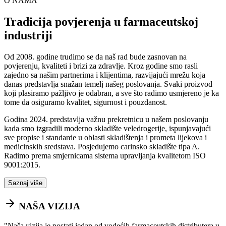
O NAMA
Tradicija povjerenja u farmaceutskoj
industriji
Od 2008. godine trudimo se da naš rad bude zasnovan na
povjerenju, kvaliteti i brizi za zdravlje. Kroz godine smo rasli
zajedno sa našim partnerima i klijentima, razvijajući mrežu koja
danas predstavlja snažan temelj našeg poslovanja. Svaki proizvod
koji plasiramo pažljivo je odabran, a sve što radimo usmjereno je ka
tome da osiguramo kvalitet, sigurnost i pouzdanost.
Godina 2024. predstavlja važnu prekretnicu u našem poslovanju
kada smo izgradili moderno skladište veledrogerije, ispunjavajući
sve propise i standarde u oblasti skladištenja i prometa lijekova i
medicinskih sredstava. Posjedujemo carinsko skladište tipa A.
Radimo prema smjernicama sistema upravljanja kvalitetom ISO
9001:2015.
Saznaj više
NAŠA VIZIJA
"
Naša vizija je postati jedan od vodećih farmaceutskih distributera u