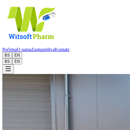
Početna
O nama
Zastupništva
Kontakt
BS
EN
BS
EN