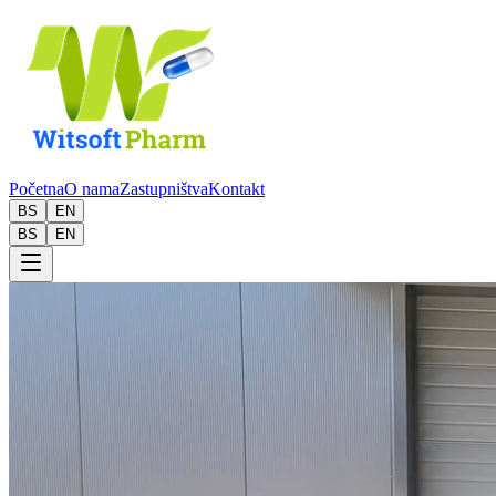
Početna
O nama
Zastupništva
Kontakt
BS
EN
BS
EN