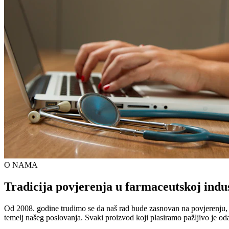
O NAMA
Tradicija povjerenja u farmaceutskoj indus
Od 2008. godine trudimo se da naš rad bude zasnovan na povjerenju, kva
temelj našeg poslovanja. Svaki proizvod koji plasiramo pažljivo je od