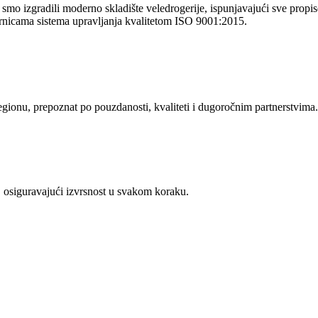
o izgradili moderno skladište veledrogerije, ispunjavajući sve propise 
rnicama sistema upravljanja kvalitetom ISO 9001:2015.
regionu, prepoznat po pouzdanosti, kvaliteti i dugoročnim partnerstvima.
 osiguravajući izvrsnost u svakom koraku.