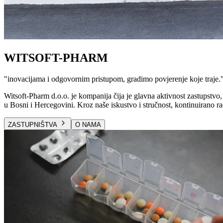
WITSOFT-PHARM
"
inovacijama i odgovornim pristupom, gradimo povjerenje koje traje.
Witsoft-Pharm d.o.o. je kompanija čija je glavna aktivnost zastupstvo, 
u Bosni i Hercegovini. Kroz naše iskustvo i stručnost, kontinuirano ra
ZASTUPNIŠTVA
O NAMA