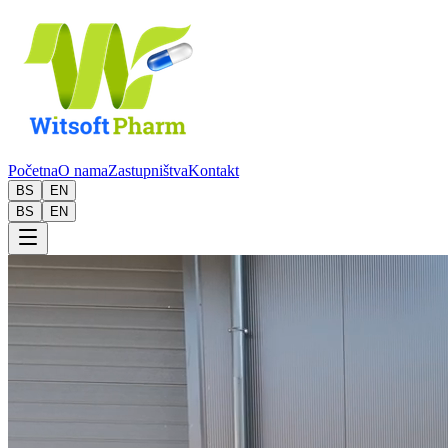
Početna
O nama
Zastupništva
Kontakt
BS
EN
BS
EN