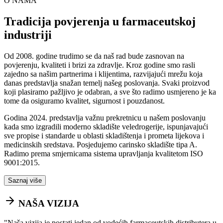
O NAMA
Tradicija povjerenja u farmaceutskoj
industriji
Od 2008. godine trudimo se da naš rad bude zasnovan na
povjerenju, kvaliteti i brizi za zdravlje. Kroz godine smo rasli
zajedno sa našim partnerima i klijentima, razvijajući mrežu koja
danas predstavlja snažan temelj našeg poslovanja. Svaki proizvod
koji plasiramo pažljivo je odabran, a sve što radimo usmjereno je ka
tome da osiguramo kvalitet, sigurnost i pouzdanost.
Godina 2024. predstavlja važnu prekretnicu u našem poslovanju
kada smo izgradili moderno skladište veledrogerije, ispunjavajući
sve propise i standarde u oblasti skladištenja i prometa lijekova i
medicinskih sredstava. Posjedujemo carinsko skladište tipa A.
Radimo prema smjernicama sistema upravljanja kvalitetom ISO
9001:2015.
Saznaj više
NAŠA VIZIJA
"
Naša vizija je postati jedan od vodećih farmaceutskih distributera u