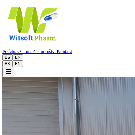
Početna
O nama
Zastupništva
Kontakt
BS
EN
BS
EN