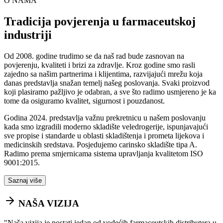
O NAMA
Tradicija povjerenja u farmaceutskoj
industriji
Od 2008. godine trudimo se da naš rad bude zasnovan na
povjerenju, kvaliteti i brizi za zdravlje. Kroz godine smo rasli
zajedno sa našim partnerima i klijentima, razvijajući mrežu koja
danas predstavlja snažan temelj našeg poslovanja. Svaki proizvod
koji plasiramo pažljivo je odabran, a sve što radimo usmjereno je ka
tome da osiguramo kvalitet, sigurnost i pouzdanost.
Godina 2024. predstavlja važnu prekretnicu u našem poslovanju
kada smo izgradili moderno skladište veledrogerije, ispunjavajući
sve propise i standarde u oblasti skladištenja i prometa lijekova i
medicinskih sredstava. Posjedujemo carinsko skladište tipa A.
Radimo prema smjernicama sistema upravljanja kvalitetom ISO
9001:2015.
Saznaj više
NAŠA VIZIJA
"
Naša vizija je postati jedan od vodećih farmaceutskih distributera u