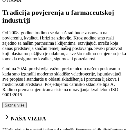
O NAMA
Tradicija povjerenja u farmaceutskoj
industriji
Od 2008. godine trudimo se da naš rad bude zasnovan na
povjerenju, kvaliteti i brizi za zdravlje. Kroz godine smo rasli
zajedno sa našim partnerima i klijentima, razvijajući mrežu koja
danas predstavlja snažan temelj našeg poslovanja. Svaki proizvod
koji plasiramo pažljivo je odabran, a sve što radimo usmjereno je ka
tome da osiguramo kvalitet, sigurnost i pouzdanost.
Godina 2024. predstavlja važnu prekretnicu u našem poslovanju
kada smo izgradili moderno skladište veledrogerije, ispunjavajući
sve propise i standarde u oblasti skladištenja i prometa lijekova i
medicinskih sredstava. Posjedujemo carinsko skladište tipa A.
Radimo prema smjernicama sistema upravljanja kvalitetom ISO
9001:2015.
Saznaj više
NAŠA VIZIJA
"
Naša vizija je postati jedan od vodećih farmaceutskih distributera u