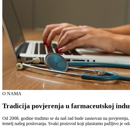
O NAMA
Tradicija povjerenja u farmaceutskoj indus
Od 2008. godine trudimo se da naš rad bude zasnovan na povjerenju, kva
temelj našeg poslovanja. Svaki proizvod koji plasiramo pažljivo je od