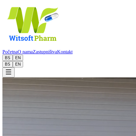
Početna
O nama
Zastupništva
Kontakt
BS
EN
BS
EN