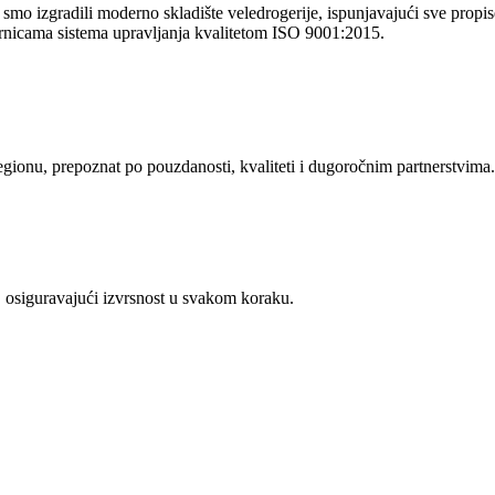
o izgradili moderno skladište veledrogerije, ispunjavajući sve propise 
rnicama sistema upravljanja kvalitetom ISO 9001:2015.
regionu, prepoznat po pouzdanosti, kvaliteti i dugoročnim partnerstvima.
 osiguravajući izvrsnost u svakom koraku.