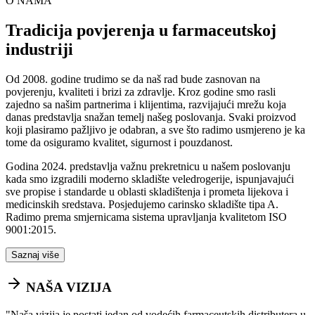
O NAMA
Tradicija povjerenja u farmaceutskoj
industriji
Od 2008. godine trudimo se da naš rad bude zasnovan na
povjerenju, kvaliteti i brizi za zdravlje. Kroz godine smo rasli
zajedno sa našim partnerima i klijentima, razvijajući mrežu koja
danas predstavlja snažan temelj našeg poslovanja. Svaki proizvod
koji plasiramo pažljivo je odabran, a sve što radimo usmjereno je ka
tome da osiguramo kvalitet, sigurnost i pouzdanost.
Godina 2024. predstavlja važnu prekretnicu u našem poslovanju
kada smo izgradili moderno skladište veledrogerije, ispunjavajući
sve propise i standarde u oblasti skladištenja i prometa lijekova i
medicinskih sredstava. Posjedujemo carinsko skladište tipa A.
Radimo prema smjernicama sistema upravljanja kvalitetom ISO
9001:2015.
Saznaj više
NAŠA VIZIJA
"
Naša vizija je postati jedan od vodećih farmaceutskih distributera u