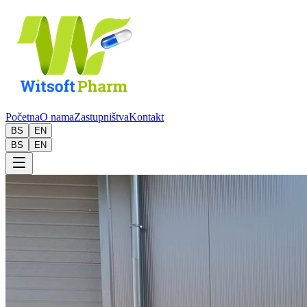
Početna
O nama
Zastupništva
Kontakt
BS
EN
BS
EN