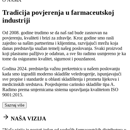
O NAMA
Tradicija povjerenja u farmaceutskoj
industriji
Od 2008. godine trudimo se da naš rad bude zasnovan na
povjerenju, kvaliteti i brizi za zdravlje. Kroz godine smo rasli
zajedno sa našim partnerima i klijentima, razvijajući mrežu koja
danas predstavlja snažan temelj našeg poslovanja. Svaki proizvod
koji plasiramo pažljivo je odabran, a sve što radimo usmjereno je ka
tome da osiguramo kvalitet, sigurnost i pouzdanost.
Godina 2024. predstavlja važnu prekretnicu u našem poslovanju
kada smo izgradili moderno skladište veledrogerije, ispunjavajući
sve propise i standarde u oblasti skladištenja i prometa lijekova i
medicinskih sredstava. Posjedujemo carinsko skladište tipa A.
Radimo prema smjernicama sistema upravljanja kvalitetom ISO
9001:2015.
Saznaj više
NAŠA VIZIJA
"
Naša vizija je postati jedan od vodećih farmaceutskih distributera u