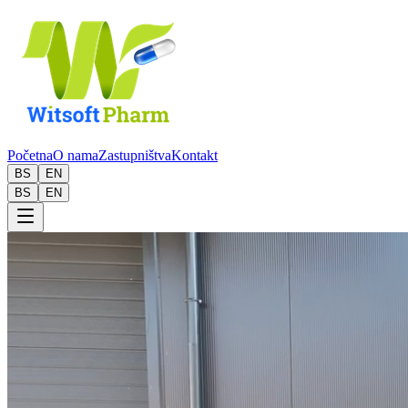
Početna
O nama
Zastupništva
Kontakt
BS
EN
BS
EN