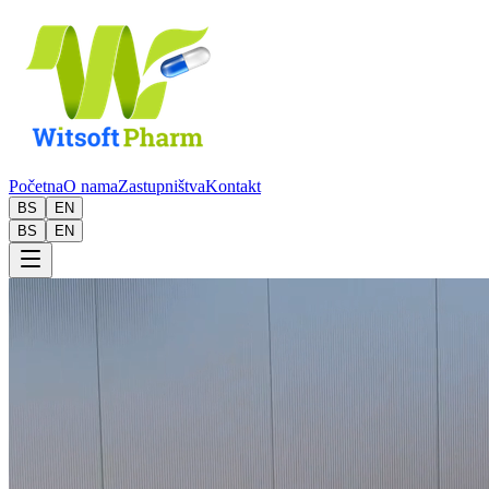
Početna
O nama
Zastupništva
Kontakt
BS
EN
BS
EN