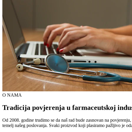
O NAMA
Tradicija povjerenja u farmaceutskoj indus
Od 2008. godine trudimo se da naš rad bude zasnovan na povjerenju, kva
temelj našeg poslovanja. Svaki proizvod koji plasiramo pažljivo je od