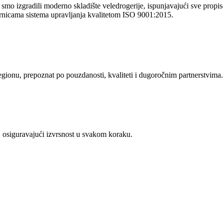
o izgradili moderno skladište veledrogerije, ispunjavajući sve propise 
rnicama sistema upravljanja kvalitetom ISO 9001:2015.
regionu, prepoznat po pouzdanosti, kvaliteti i dugoročnim partnerstvima.
 osiguravajući izvrsnost u svakom koraku.