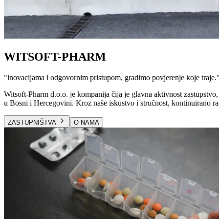
WITSOFT-PHARM
"
inovacijama i odgovornim pristupom, gradimo povjerenje koje traje.
Witsoft-Pharm d.o.o. je kompanija čija je glavna aktivnost zastupstvo, 
u Bosni i Hercegovini. Kroz naše iskustvo i stručnost, kontinuirano ra
ZASTUPNIŠTVA
O NAMA