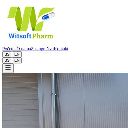
Početna
O nama
Zastupništva
Kontakt
BS
EN
BS
EN