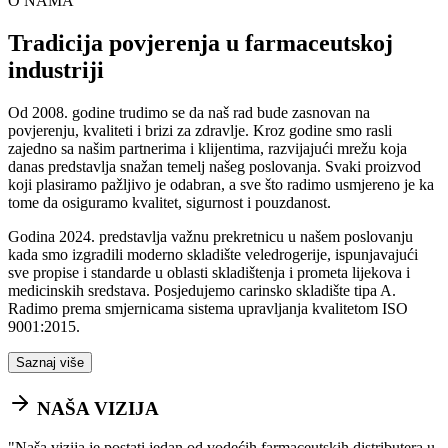
O NAMA
Tradicija povjerenja u farmaceutskoj
industriji
Od 2008. godine trudimo se da naš rad bude zasnovan na
povjerenju, kvaliteti i brizi za zdravlje. Kroz godine smo rasli
zajedno sa našim partnerima i klijentima, razvijajući mrežu koja
danas predstavlja snažan temelj našeg poslovanja. Svaki proizvod
koji plasiramo pažljivo je odabran, a sve što radimo usmjereno je ka
tome da osiguramo kvalitet, sigurnost i pouzdanost.
Godina 2024. predstavlja važnu prekretnicu u našem poslovanju
kada smo izgradili moderno skladište veledrogerije, ispunjavajući
sve propise i standarde u oblasti skladištenja i prometa lijekova i
medicinskih sredstava. Posjedujemo carinsko skladište tipa A.
Radimo prema smjernicama sistema upravljanja kvalitetom ISO
9001:2015.
Saznaj više
NAŠA VIZIJA
"
Naša vizija je postati jedan od vodećih farmaceutskih distributera u