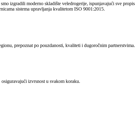
o izgradili moderno skladište veledrogerije, ispunjavajući sve propise 
rnicama sistema upravljanja kvalitetom ISO 9001:2015.
regionu, prepoznat po pouzdanosti, kvaliteti i dugoročnim partnerstvima.
 osiguravajući izvrsnost u svakom koraku.