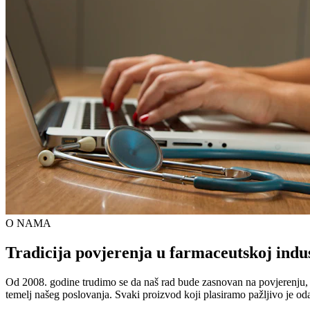
O NAMA
Tradicija povjerenja u farmaceutskoj indus
Od 2008. godine trudimo se da naš rad bude zasnovan na povjerenju, kva
temelj našeg poslovanja. Svaki proizvod koji plasiramo pažljivo je od