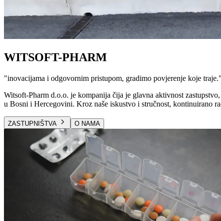
WITSOFT-PHARM
"
inovacijama i odgovornim pristupom, gradimo povjerenje koje traje.
Witsoft-Pharm d.o.o. je kompanija čija je glavna aktivnost zastupstvo, 
u Bosni i Hercegovini. Kroz naše iskustvo i stručnost, kontinuirano ra
ZASTUPNIŠTVA
O NAMA