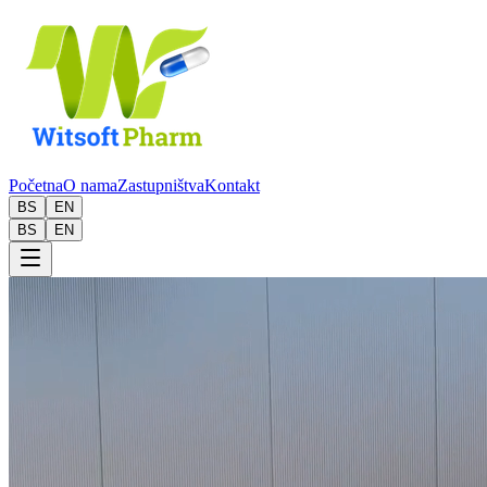
Početna
O nama
Zastupništva
Kontakt
BS
EN
BS
EN