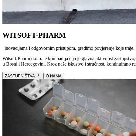
WITSOFT-PHARM
"
inovacijama i odgovornim pristupom, gradimo povjerenje koje traje.
Witsoft-Pharm d.o.o. je kompanija čija je glavna aktivnost zastupstvo, 
u Bosni i Hercegovini. Kroz naše iskustvo i stručnost, kontinuirano ra
ZASTUPNIŠTVA
O NAMA