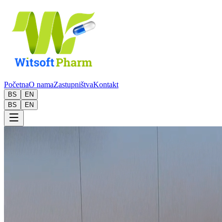
Početna
O nama
Zastupništva
Kontakt
BS
EN
BS
EN