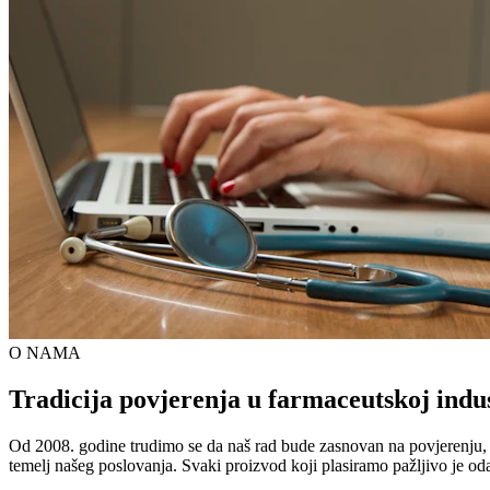
O NAMA
Tradicija povjerenja u farmaceutskoj indus
Od 2008. godine trudimo se da naš rad bude zasnovan na povjerenju, kva
temelj našeg poslovanja. Svaki proizvod koji plasiramo pažljivo je od