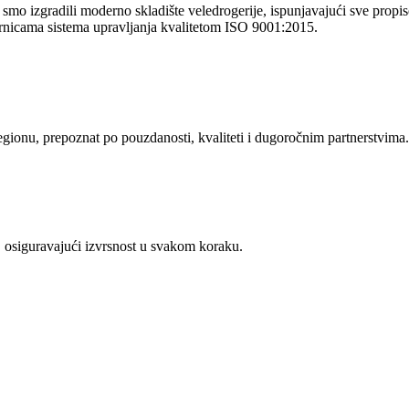
o izgradili moderno skladište veledrogerije, ispunjavajući sve propise 
rnicama sistema upravljanja kvalitetom ISO 9001:2015.
regionu, prepoznat po pouzdanosti, kvaliteti i dugoročnim partnerstvima.
 osiguravajući izvrsnost u svakom koraku.