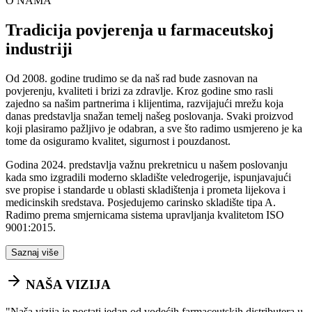
O NAMA
Tradicija povjerenja u farmaceutskoj
industriji
Od 2008. godine trudimo se da naš rad bude zasnovan na
povjerenju, kvaliteti i brizi za zdravlje. Kroz godine smo rasli
zajedno sa našim partnerima i klijentima, razvijajući mrežu koja
danas predstavlja snažan temelj našeg poslovanja. Svaki proizvod
koji plasiramo pažljivo je odabran, a sve što radimo usmjereno je ka
tome da osiguramo kvalitet, sigurnost i pouzdanost.
Godina 2024. predstavlja važnu prekretnicu u našem poslovanju
kada smo izgradili moderno skladište veledrogerije, ispunjavajući
sve propise i standarde u oblasti skladištenja i prometa lijekova i
medicinskih sredstava. Posjedujemo carinsko skladište tipa A.
Radimo prema smjernicama sistema upravljanja kvalitetom ISO
9001:2015.
Saznaj više
NAŠA VIZIJA
"
Naša vizija je postati jedan od vodećih farmaceutskih distributera u