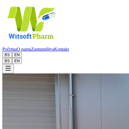
Početna
O nama
Zastupništva
Kontakt
BS
EN
BS
EN