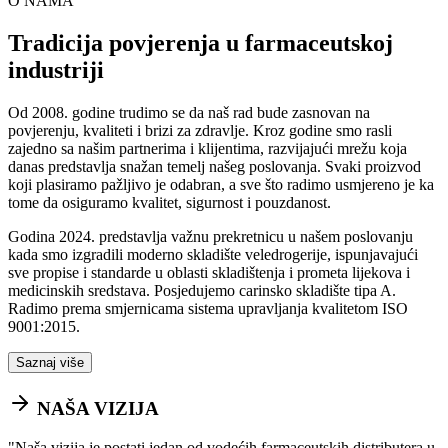
O NAMA
Tradicija povjerenja u farmaceutskoj
industriji
Od 2008. godine trudimo se da naš rad bude zasnovan na
povjerenju, kvaliteti i brizi za zdravlje. Kroz godine smo rasli
zajedno sa našim partnerima i klijentima, razvijajući mrežu koja
danas predstavlja snažan temelj našeg poslovanja. Svaki proizvod
koji plasiramo pažljivo je odabran, a sve što radimo usmjereno je ka
tome da osiguramo kvalitet, sigurnost i pouzdanost.
Godina 2024. predstavlja važnu prekretnicu u našem poslovanju
kada smo izgradili moderno skladište veledrogerije, ispunjavajući
sve propise i standarde u oblasti skladištenja i prometa lijekova i
medicinskih sredstava. Posjedujemo carinsko skladište tipa A.
Radimo prema smjernicama sistema upravljanja kvalitetom ISO
9001:2015.
Saznaj više
NAŠA VIZIJA
"
Naša vizija je postati jedan od vodećih farmaceutskih distributera u