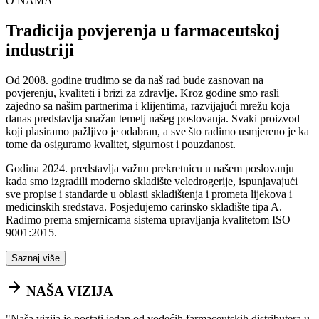
O NAMA
Tradicija povjerenja u farmaceutskoj
industriji
Od 2008. godine trudimo se da naš rad bude zasnovan na
povjerenju, kvaliteti i brizi za zdravlje. Kroz godine smo rasli
zajedno sa našim partnerima i klijentima, razvijajući mrežu koja
danas predstavlja snažan temelj našeg poslovanja. Svaki proizvod
koji plasiramo pažljivo je odabran, a sve što radimo usmjereno je ka
tome da osiguramo kvalitet, sigurnost i pouzdanost.
Godina 2024. predstavlja važnu prekretnicu u našem poslovanju
kada smo izgradili moderno skladište veledrogerije, ispunjavajući
sve propise i standarde u oblasti skladištenja i prometa lijekova i
medicinskih sredstava. Posjedujemo carinsko skladište tipa A.
Radimo prema smjernicama sistema upravljanja kvalitetom ISO
9001:2015.
Saznaj više
NAŠA VIZIJA
"
Naša vizija je postati jedan od vodećih farmaceutskih distributera u