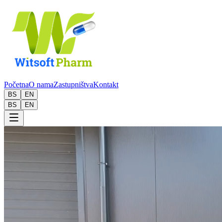
Početna
O nama
Zastupništva
Kontakt
BS
EN
BS
EN