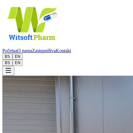
Početna
O nama
Zastupništva
Kontakt
BS
EN
BS
EN