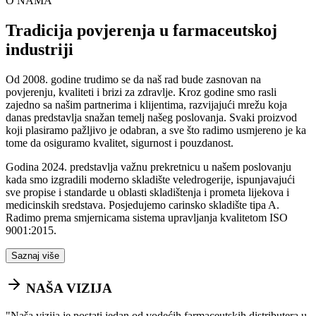
O NAMA
Tradicija povjerenja u farmaceutskoj
industriji
Od 2008. godine trudimo se da naš rad bude zasnovan na
povjerenju, kvaliteti i brizi za zdravlje. Kroz godine smo rasli
zajedno sa našim partnerima i klijentima, razvijajući mrežu koja
danas predstavlja snažan temelj našeg poslovanja. Svaki proizvod
koji plasiramo pažljivo je odabran, a sve što radimo usmjereno je ka
tome da osiguramo kvalitet, sigurnost i pouzdanost.
Godina 2024. predstavlja važnu prekretnicu u našem poslovanju
kada smo izgradili moderno skladište veledrogerije, ispunjavajući
sve propise i standarde u oblasti skladištenja i prometa lijekova i
medicinskih sredstava. Posjedujemo carinsko skladište tipa A.
Radimo prema smjernicama sistema upravljanja kvalitetom ISO
9001:2015.
Saznaj više
NAŠA VIZIJA
"
Naša vizija je postati jedan od vodećih farmaceutskih distributera u