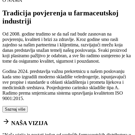
O NAMA
Tradicija povjerenja u farmaceutskoj
industriji
Od 2008. godine trudimo se da naš rad bude zasnovan na
povjerenju, kvaliteti i brizi za zdravlje. Kroz godine smo rasli
zajedno sa našim partnerima i klijentima, razvijajući mrežu koja
danas predstavlja snažan temelj našeg poslovanja. Svaki proizvod
koji plasiramo pažljivo je odabran, a sve što radimo usmjereno je ka
tome da osiguramo kvalitet, sigurnost i pouzdanost.
Godina 2024. predstavlja važnu prekretnicu u našem poslovanju
kada smo izgradili moderno skladište veledrogerije, ispunjavajući
sve propise i standarde u oblasti skladištenja i prometa lijekova i
medicinskih sredstava. Posjedujemo carinsko skladište tipa A.
Radimo prema smjernicama sistema upravljanja kvalitetom ISO
9001:2015.
Saznaj više
NAŠA VIZIJA
"
Naša vizija je postati jedan od vodećih farmaceutskih distributera u