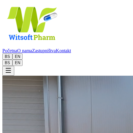
Početna
O nama
Zastupništva
Kontakt
BS
EN
BS
EN