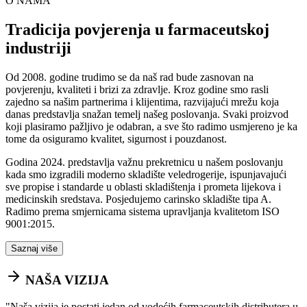
O NAMA
Tradicija povjerenja u farmaceutskoj
industriji
Od 2008. godine trudimo se da naš rad bude zasnovan na
povjerenju, kvaliteti i brizi za zdravlje. Kroz godine smo rasli
zajedno sa našim partnerima i klijentima, razvijajući mrežu koja
danas predstavlja snažan temelj našeg poslovanja. Svaki proizvod
koji plasiramo pažljivo je odabran, a sve što radimo usmjereno je ka
tome da osiguramo kvalitet, sigurnost i pouzdanost.
Godina 2024. predstavlja važnu prekretnicu u našem poslovanju
kada smo izgradili moderno skladište veledrogerije, ispunjavajući
sve propise i standarde u oblasti skladištenja i prometa lijekova i
medicinskih sredstava. Posjedujemo carinsko skladište tipa A.
Radimo prema smjernicama sistema upravljanja kvalitetom ISO
9001:2015.
Saznaj više
NAŠA VIZIJA
"
Naša vizija je postati jedan od vodećih farmaceutskih distributera u