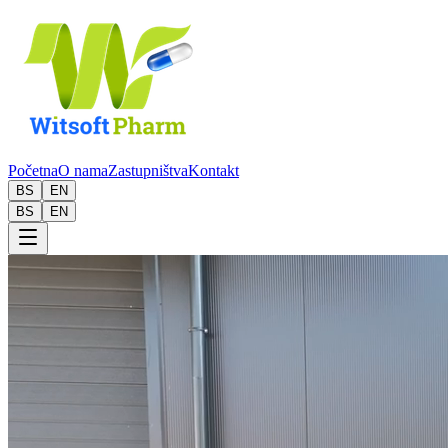
Početna
O nama
Zastupništva
Kontakt
BS
EN
BS
EN