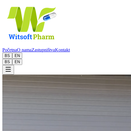
Početna
O nama
Zastupništva
Kontakt
BS
EN
BS
EN