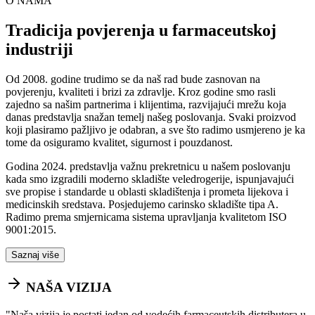
O NAMA
Tradicija povjerenja u farmaceutskoj
industriji
Od 2008. godine trudimo se da naš rad bude zasnovan na
povjerenju, kvaliteti i brizi za zdravlje. Kroz godine smo rasli
zajedno sa našim partnerima i klijentima, razvijajući mrežu koja
danas predstavlja snažan temelj našeg poslovanja. Svaki proizvod
koji plasiramo pažljivo je odabran, a sve što radimo usmjereno je ka
tome da osiguramo kvalitet, sigurnost i pouzdanost.
Godina 2024. predstavlja važnu prekretnicu u našem poslovanju
kada smo izgradili moderno skladište veledrogerije, ispunjavajući
sve propise i standarde u oblasti skladištenja i prometa lijekova i
medicinskih sredstava. Posjedujemo carinsko skladište tipa A.
Radimo prema smjernicama sistema upravljanja kvalitetom ISO
9001:2015.
Saznaj više
NAŠA VIZIJA
"
Naša vizija je postati jedan od vodećih farmaceutskih distributera u