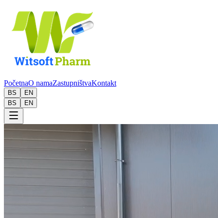
Početna
O nama
Zastupništva
Kontakt
BS
EN
BS
EN