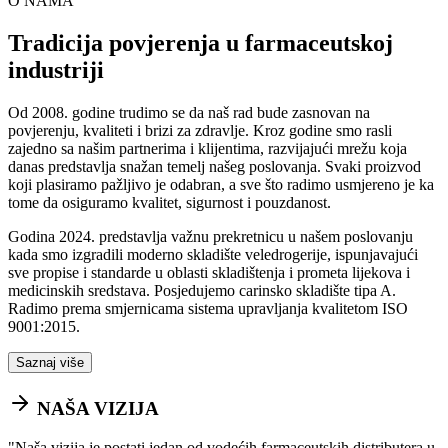
O NAMA
Tradicija povjerenja u farmaceutskoj
industriji
Od 2008. godine trudimo se da naš rad bude zasnovan na
povjerenju, kvaliteti i brizi za zdravlje. Kroz godine smo rasli
zajedno sa našim partnerima i klijentima, razvijajući mrežu koja
danas predstavlja snažan temelj našeg poslovanja. Svaki proizvod
koji plasiramo pažljivo je odabran, a sve što radimo usmjereno je ka
tome da osiguramo kvalitet, sigurnost i pouzdanost.
Godina 2024. predstavlja važnu prekretnicu u našem poslovanju
kada smo izgradili moderno skladište veledrogerije, ispunjavajući
sve propise i standarde u oblasti skladištenja i prometa lijekova i
medicinskih sredstava. Posjedujemo carinsko skladište tipa A.
Radimo prema smjernicama sistema upravljanja kvalitetom ISO
9001:2015.
Saznaj više
NAŠA VIZIJA
"
Naša vizija je postati jedan od vodećih farmaceutskih distributera u