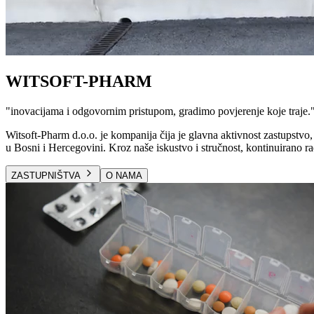
WITSOFT-PHARM
"
inovacijama i odgovornim pristupom, gradimo povjerenje koje traje.
Witsoft-Pharm d.o.o. je kompanija čija je glavna aktivnost zastupstvo, 
u Bosni i Hercegovini. Kroz naše iskustvo i stručnost, kontinuirano ra
ZASTUPNIŠTVA
O NAMA