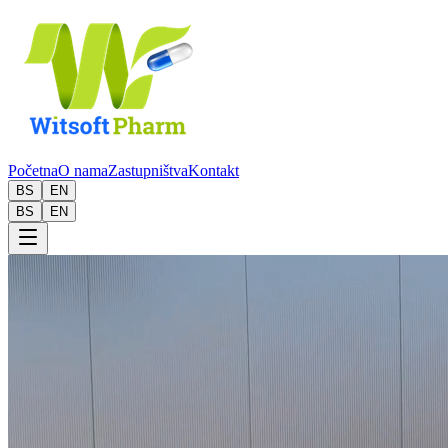
Početna
O nama
Zastupništva
Kontakt
BS
EN
BS
EN