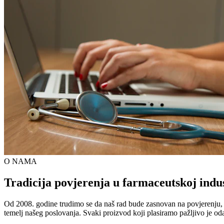
O NAMA
Tradicija povjerenja u farmaceutskoj indus
Od 2008. godine trudimo se da naš rad bude zasnovan na povjerenju, kva
temelj našeg poslovanja. Svaki proizvod koji plasiramo pažljivo je od