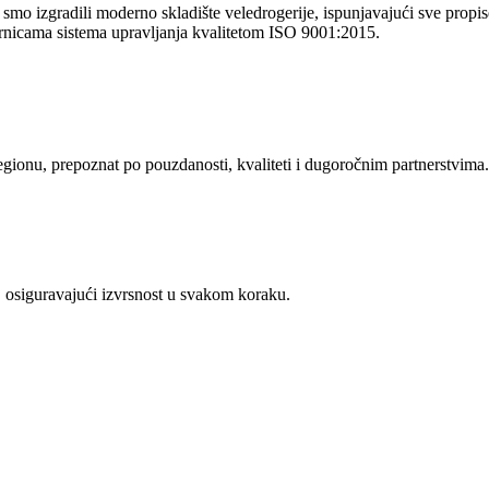
o izgradili moderno skladište veledrogerije, ispunjavajući sve propise 
rnicama sistema upravljanja kvalitetom ISO 9001:2015.
regionu, prepoznat po pouzdanosti, kvaliteti i dugoročnim partnerstvima.
 osiguravajući izvrsnost u svakom koraku.