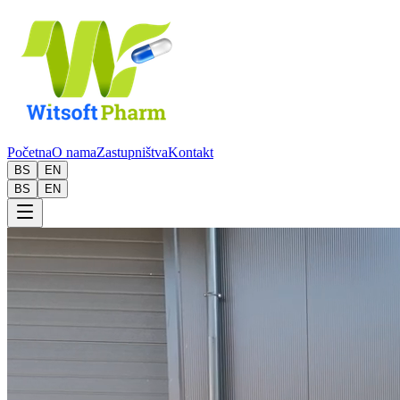
Početna
O nama
Zastupništva
Kontakt
BS
EN
BS
EN