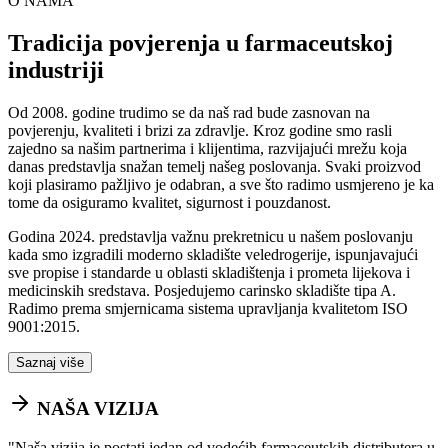
O NAMA
Tradicija povjerenja u farmaceutskoj
industriji
Od 2008. godine trudimo se da naš rad bude zasnovan na
povjerenju, kvaliteti i brizi za zdravlje. Kroz godine smo rasli
zajedno sa našim partnerima i klijentima, razvijajući mrežu koja
danas predstavlja snažan temelj našeg poslovanja. Svaki proizvod
koji plasiramo pažljivo je odabran, a sve što radimo usmjereno je ka
tome da osiguramo kvalitet, sigurnost i pouzdanost.
Godina 2024. predstavlja važnu prekretnicu u našem poslovanju
kada smo izgradili moderno skladište veledrogerije, ispunjavajući
sve propise i standarde u oblasti skladištenja i prometa lijekova i
medicinskih sredstava. Posjedujemo carinsko skladište tipa A.
Radimo prema smjernicama sistema upravljanja kvalitetom ISO
9001:2015.
Saznaj više
NAŠA VIZIJA
"
Naša vizija je postati jedan od vodećih farmaceutskih distributera u