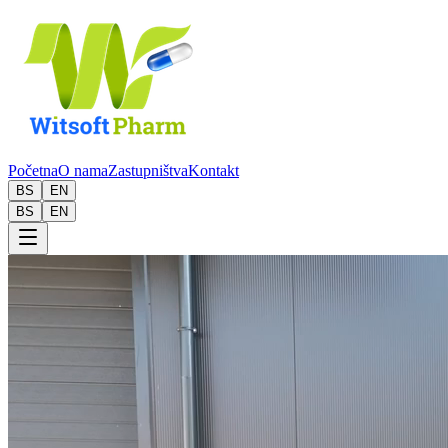
Početna
O nama
Zastupništva
Kontakt
BS
EN
BS
EN