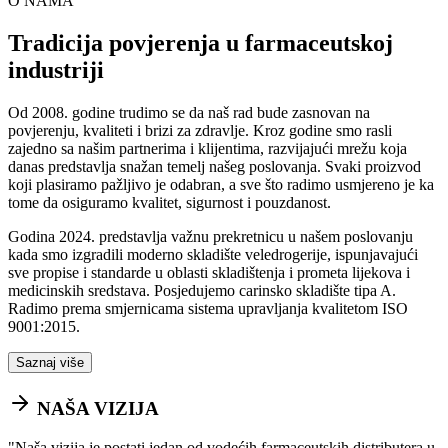
O NAMA
Tradicija povjerenja u farmaceutskoj
industriji
Od 2008. godine trudimo se da naš rad bude zasnovan na
povjerenju, kvaliteti i brizi za zdravlje. Kroz godine smo rasli
zajedno sa našim partnerima i klijentima, razvijajući mrežu koja
danas predstavlja snažan temelj našeg poslovanja. Svaki proizvod
koji plasiramo pažljivo je odabran, a sve što radimo usmjereno je ka
tome da osiguramo kvalitet, sigurnost i pouzdanost.
Godina 2024. predstavlja važnu prekretnicu u našem poslovanju
kada smo izgradili moderno skladište veledrogerije, ispunjavajući
sve propise i standarde u oblasti skladištenja i prometa lijekova i
medicinskih sredstava. Posjedujemo carinsko skladište tipa A.
Radimo prema smjernicama sistema upravljanja kvalitetom ISO
9001:2015.
Saznaj više
NAŠA VIZIJA
"
Naša vizija je postati jedan od vodećih farmaceutskih distributera u