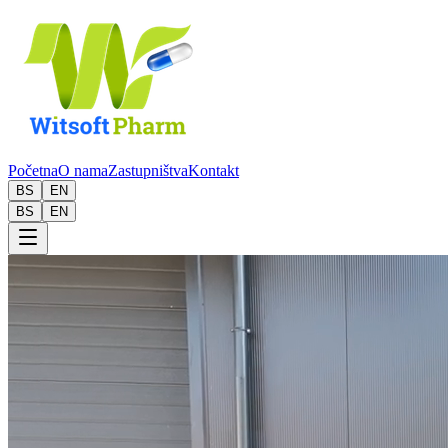
Početna
O nama
Zastupništva
Kontakt
BS
EN
BS
EN