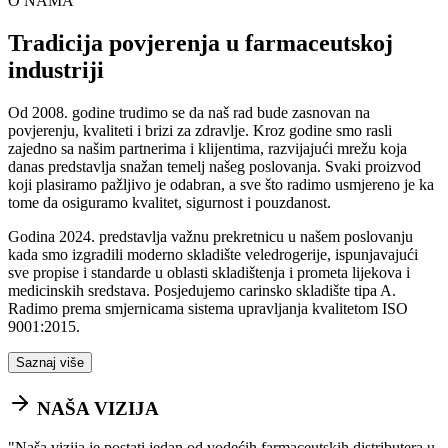
O NAMA
Tradicija povjerenja u farmaceutskoj
industriji
Od 2008. godine trudimo se da naš rad bude zasnovan na
povjerenju, kvaliteti i brizi za zdravlje. Kroz godine smo rasli
zajedno sa našim partnerima i klijentima, razvijajući mrežu koja
danas predstavlja snažan temelj našeg poslovanja. Svaki proizvod
koji plasiramo pažljivo je odabran, a sve što radimo usmjereno je ka
tome da osiguramo kvalitet, sigurnost i pouzdanost.
Godina 2024. predstavlja važnu prekretnicu u našem poslovanju
kada smo izgradili moderno skladište veledrogerije, ispunjavajući
sve propise i standarde u oblasti skladištenja i prometa lijekova i
medicinskih sredstava. Posjedujemo carinsko skladište tipa A.
Radimo prema smjernicama sistema upravljanja kvalitetom ISO
9001:2015.
Saznaj više
NAŠA VIZIJA
"
Naša vizija je postati jedan od vodećih farmaceutskih distributera u