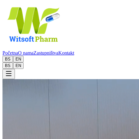
Početna
O nama
Zastupništva
Kontakt
BS
EN
BS
EN