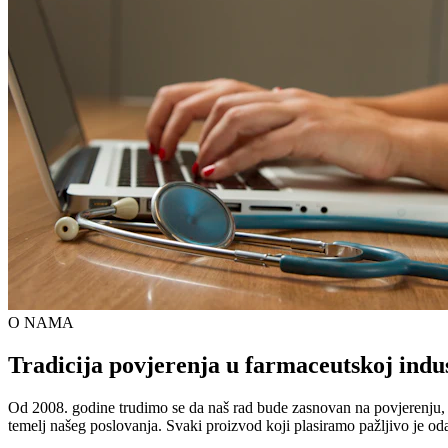
O NAMA
Tradicija povjerenja u farmaceutskoj indus
Od 2008. godine trudimo se da naš rad bude zasnovan na povjerenju, kva
temelj našeg poslovanja. Svaki proizvod koji plasiramo pažljivo je od