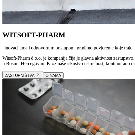
WITSOFT-PHARM
"
inovacijama i odgovornim pristupom, gradimo povjerenje koje traje.
Witsoft-Pharm d.o.o. je kompanija čija je glavna aktivnost zastupstvo, 
u Bosni i Hercegovini. Kroz naše iskustvo i stručnost, kontinuirano ra
ZASTUPNIŠTVA
O NAMA