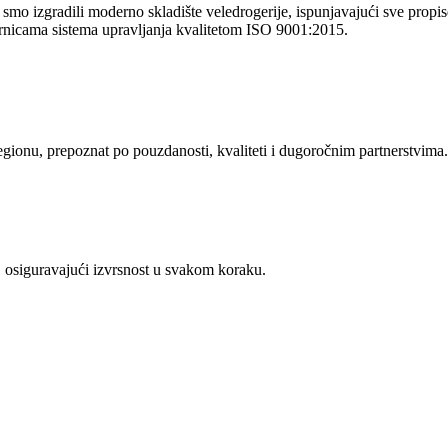
o izgradili moderno skladište veledrogerije, ispunjavajući sve propise 
rnicama sistema upravljanja kvalitetom ISO 9001:2015.
regionu, prepoznat po pouzdanosti, kvaliteti i dugoročnim partnerstvima.
 osiguravajući izvrsnost u svakom koraku.