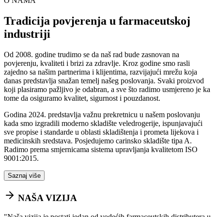
O NAMA
Tradicija povjerenja u farmaceutskoj
industriji
Od 2008. godine trudimo se da naš rad bude zasnovan na
povjerenju, kvaliteti i brizi za zdravlje. Kroz godine smo rasli
zajedno sa našim partnerima i klijentima, razvijajući mrežu koja
danas predstavlja snažan temelj našeg poslovanja. Svaki proizvod
koji plasiramo pažljivo je odabran, a sve što radimo usmjereno je ka
tome da osiguramo kvalitet, sigurnost i pouzdanost.
Godina 2024. predstavlja važnu prekretnicu u našem poslovanju
kada smo izgradili moderno skladište veledrogerije, ispunjavajući
sve propise i standarde u oblasti skladištenja i prometa lijekova i
medicinskih sredstava. Posjedujemo carinsko skladište tipa A.
Radimo prema smjernicama sistema upravljanja kvalitetom ISO
9001:2015.
Saznaj više
NAŠA VIZIJA
"
Naša vizija je postati jedan od vodećih farmaceutskih distributera u