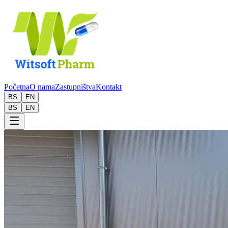
Početna
O nama
Zastupništva
Kontakt
BS
EN
BS
EN