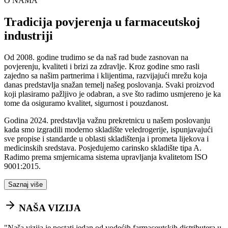
O NAMA
Tradicija povjerenja u farmaceutskoj
industriji
Od 2008. godine trudimo se da naš rad bude zasnovan na
povjerenju, kvaliteti i brizi za zdravlje. Kroz godine smo rasli
zajedno sa našim partnerima i klijentima, razvijajući mrežu koja
danas predstavlja snažan temelj našeg poslovanja. Svaki proizvod
koji plasiramo pažljivo je odabran, a sve što radimo usmjereno je ka
tome da osiguramo kvalitet, sigurnost i pouzdanost.
Godina 2024. predstavlja važnu prekretnicu u našem poslovanju
kada smo izgradili moderno skladište veledrogerije, ispunjavajući
sve propise i standarde u oblasti skladištenja i prometa lijekova i
medicinskih sredstava. Posjedujemo carinsko skladište tipa A.
Radimo prema smjernicama sistema upravljanja kvalitetom ISO
9001:2015.
Saznaj više
NAŠA VIZIJA
"
Naša vizija je postati jedan od vodećih farmaceutskih distributera u