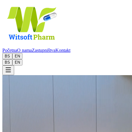
Početna
O nama
Zastupništva
Kontakt
BS
EN
BS
EN