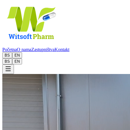
Početna
O nama
Zastupništva
Kontakt
BS
EN
BS
EN