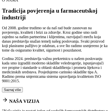
O NAMA
Tradicija povjerenja u farmaceutskoj
industriji
Od 2008. godine trudimo se da naš rad bude zasnovan na
povjerenju, kvaliteti i brizi za zdravlje. Kroz godine smo rasli
zajedno sa našim partnerima i klijentima, razvijajući mrežu koja
danas predstavlja snažan temelj našeg poslovanja. Svaki proizvod
koji plasiramo pažljivo je odabran, a sve što radimo usmjereno je ka
tome da osiguramo kvalitet, sigurnost i pouzdanost.
Godina 2024. predstavlja važnu prekretnicu u našem poslovanju
kada smo izgradili moderno skladište veledrogerije, ispunjavajući
sve propise i standarde u oblasti skladištenja i prometa lijekova i
medicinskih sredstava. Posjedujemo carinsko skladište tipa A.
Radimo prema smjernicama sistema upravljanja kvalitetom ISO
9001:2015.
Saznaj više
NAŠA VIZIJA
"
Naša vizija je postati jedan od vodećih farmaceutskih distributera u