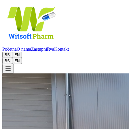
Početna
O nama
Zastupništva
Kontakt
BS
EN
BS
EN