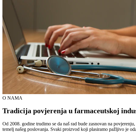
O NAMA
Tradicija povjerenja u farmaceutskoj indus
Od 2008. godine trudimo se da naš rad bude zasnovan na povjerenju, kva
temelj našeg poslovanja. Svaki proizvod koji plasiramo pažljivo je od