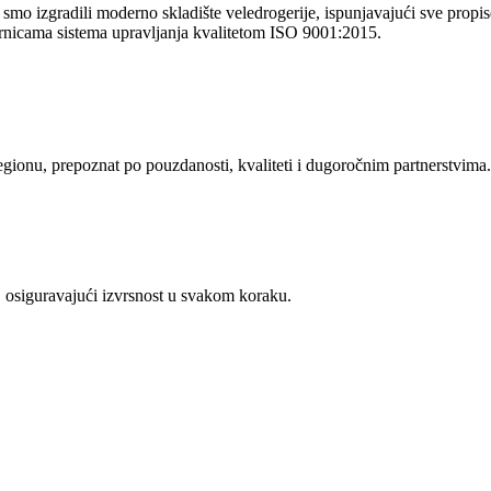
o izgradili moderno skladište veledrogerije, ispunjavajući sve propise 
rnicama sistema upravljanja kvalitetom ISO 9001:2015.
regionu, prepoznat po pouzdanosti, kvaliteti i dugoročnim partnerstvima.
 osiguravajući izvrsnost u svakom koraku.