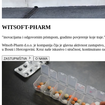
WITSOFT-PHARM
"
inovacijama i odgovornim pristupom, gradimo povjerenje koje traje.
Witsoft-Pharm d.o.o. je kompanija čija je glavna aktivnost zastupstvo, 
u Bosni i Hercegovini. Kroz naše iskustvo i stručnost, kontinuirano ra
ZASTUPNIŠTVA
O NAMA