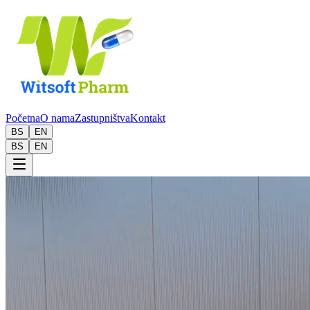
Početna
O nama
Zastupništva
Kontakt
BS
EN
BS
EN