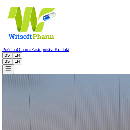
Početna
O nama
Zastupništva
Kontakt
BS
EN
BS
EN