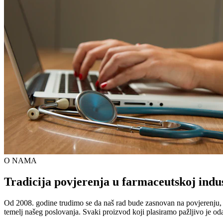
O NAMA
Tradicija povjerenja u farmaceutskoj indus
Od 2008. godine trudimo se da naš rad bude zasnovan na povjerenju, kva
temelj našeg poslovanja. Svaki proizvod koji plasiramo pažljivo je od