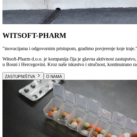
WITSOFT-PHARM
"
inovacijama i odgovornim pristupom, gradimo povjerenje koje traje.
Witsoft-Pharm d.o.o. je kompanija čija je glavna aktivnost zastupstvo, 
u Bosni i Hercegovini. Kroz naše iskustvo i stručnost, kontinuirano ra
ZASTUPNIŠTVA
O NAMA