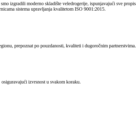
o izgradili moderno skladište veledrogerije, ispunjavajući sve propise 
rnicama sistema upravljanja kvalitetom ISO 9001:2015.
regionu, prepoznat po pouzdanosti, kvaliteti i dugoročnim partnerstvima.
 osiguravajući izvrsnost u svakom koraku.