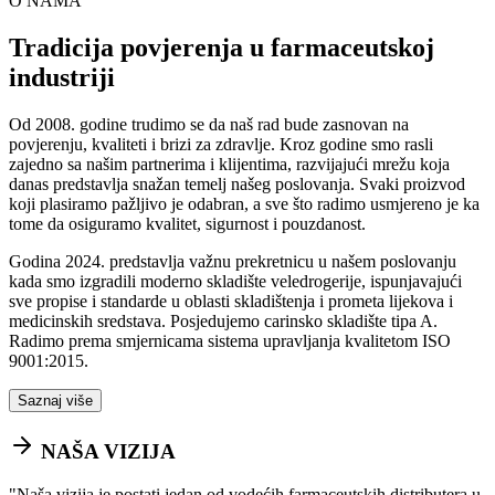
O NAMA
Tradicija povjerenja u farmaceutskoj
industriji
Od 2008. godine trudimo se da naš rad bude zasnovan na
povjerenju, kvaliteti i brizi za zdravlje. Kroz godine smo rasli
zajedno sa našim partnerima i klijentima, razvijajući mrežu koja
danas predstavlja snažan temelj našeg poslovanja. Svaki proizvod
koji plasiramo pažljivo je odabran, a sve što radimo usmjereno je ka
tome da osiguramo kvalitet, sigurnost i pouzdanost.
Godina 2024. predstavlja važnu prekretnicu u našem poslovanju
kada smo izgradili moderno skladište veledrogerije, ispunjavajući
sve propise i standarde u oblasti skladištenja i prometa lijekova i
medicinskih sredstava. Posjedujemo carinsko skladište tipa A.
Radimo prema smjernicama sistema upravljanja kvalitetom ISO
9001:2015.
Saznaj više
NAŠA VIZIJA
"
Naša vizija je postati jedan od vodećih farmaceutskih distributera u