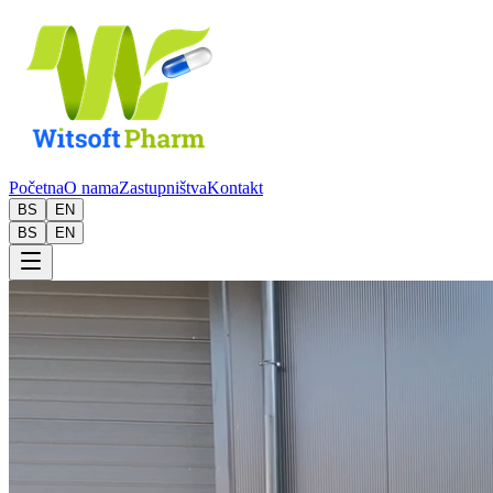
Početna
O nama
Zastupništva
Kontakt
BS
EN
BS
EN